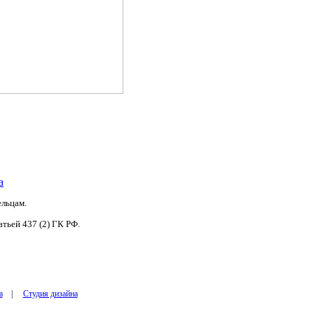
ельцам.
тьей 437 (2) ГК РФ.
а
|
Студия дизайна