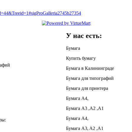
id=44&Treeid=1#sigProGalleria2745b27354
У нас есть:
Бумага
Купить бумагу
рафий
Бумага в Калининграде
Бумага для типографий
Бумага для принтера
Бумага А4,
Бумага А3 ,А2 ,А1
Бумага A4,
ры:
Бумага A3, A2 ,A1